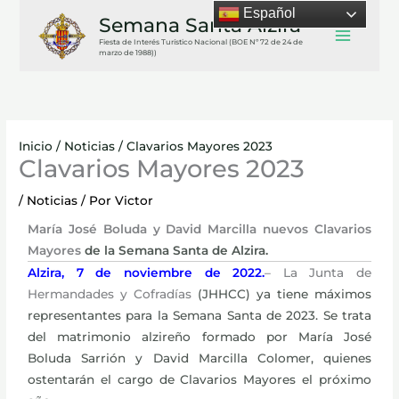
Ir
Español
Semana Santa Alzira
al
Fiesta de Interés Turístico Nacional (BOE Nº 72 de 24 de
contenido
marzo de 1988))
Inicio
Noticias
Clavarios Mayores 2023
Clavarios Mayores 2023
/
Noticias
/ Por
Victor
María José Boluda y David Marcilla nuevos Clavarios
Mayores
de la Semana Santa de Alzira.
Alzira, 7 de noviembre de 2022.
– La Junta de
Hermandades y Cofradías
(JHHCC) ya tiene máximos
representantes para la Semana Santa de
2023. Se trata
del matrimonio alzireño formado por María José
Boluda
Sarrión y David Marcilla Colomer, quienes
ostentarán el cargo de
Clavarios Mayores el próximo