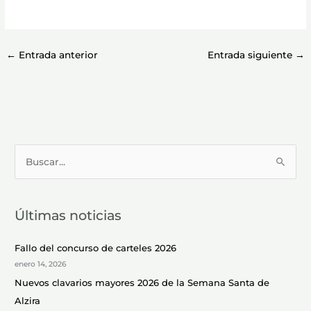
←
Entrada anterior
Entrada siguiente
→
B
u
s
Últimas noticias
c
a
Fallo del concurso de carteles 2026
r
enero 14, 2026
p
Nuevos clavarios mayores 2026 de la Semana Santa de
o
Alzira