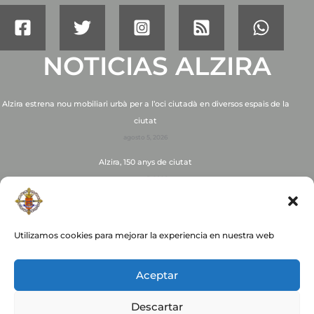
NOTICIAS ALZIRA
Alzira estrena nou mobiliari urbà per a l’oci ciutadà en diversos espais de la
ciutat
agosto 5, 2026
Alzira, 150 anys de ciutat
agosto 5, 2026
Alzira organitza una jornada d’observació de l’eclipsi solar a l’Espai d’Oci La
Fumiga
Utilizamos cookies para mejorar la experiencia en nuestra web
agosto 4, 2026
Naix el Premi d’Il·lustració «Elisa Torremocha»
Aceptar
julio 31, 2026
Descartar