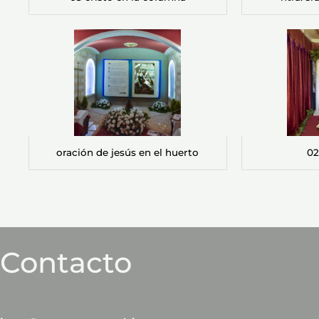
oración de jesús en el huerto
02
Contacto