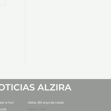
OTICIAS ALZIRA
er a l’oci
Alzira, 150 anys de ciutat
iutat
agosto 5, 2026