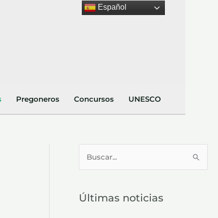
Español
s
Pregoneros
Concursos
UNESCO
B
u
s
Últimas noticias
c
a