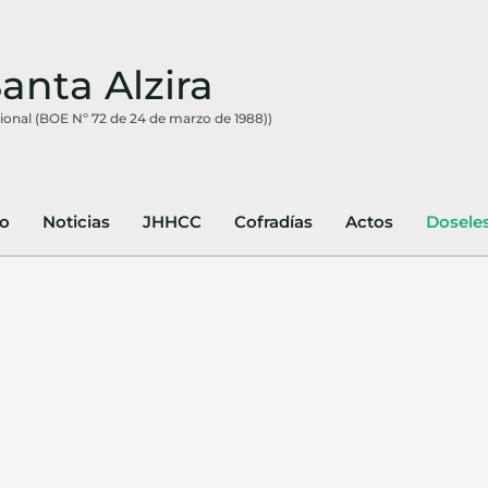
nta Alzira
cional (BOE Nº 72 de 24 de marzo de 1988))
io
Noticias
JHHCC
Cofradías
Actos
Dosele